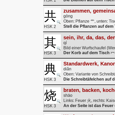
HSK 1
zusammen, gemeinsa
共
gòng
Oben: Pflanze 艹, unten: Ti
Stell die Pflanzen auf de
HSK 2
sein, ihr, da, das, de
其
qí
Bild einer Wurfschaufel (W
Der Korb auf dem Tisch
HSK 3
Standardwerk, Kano
典
diǎn
Oben: Variante von Schreibt
Die Schreibtäfelchen auf d
HSK 3
braten, backen, koc
烧
shāo
Links: Feuer 火, rechts: Ka
An der Seite ist das Feuer
HSK 3