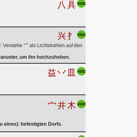
八
具
兴
扌
: Verstehe
als Lichtstrahlen auf den
 darunter, um ihn hochzuheben.
益
丷
皿
宀
井
木
eines): befestigten Dorfs.