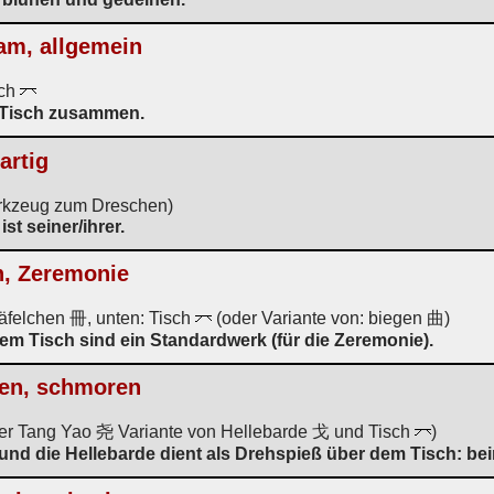
m, allgemein
sch
m Tisch zusammen.
rartig
erkzeug zum Dreschen)
ist seiner/ihrer.
n, Zeremonie
äfelchen 冊, unten: Tisch
(oder Variante von: biegen 曲)
em Tisch sind ein Standardwerk (für die Zeremonie).
hen, schmoren
iser Tang Yao 尧 Variante von Hellebarde 戈 und Tisch
)
 und die Hellebarde dient als Drehspieß über dem Tisch: be