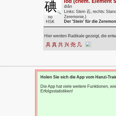
Iod (chem. Element 53
碘
diǎn
Links: Stein 石, rechts: St
Zeremonie.)
no
Der 'Stein' für die Zeremon
HSK
Hier werden Radikale gezeigt, die ent
具
真
共
兴
尧
几
Holen Sie sich die App vom Hanzi-Trai
Die App hat viele weitere Funktionen, 
Erfolgsstatistiken!