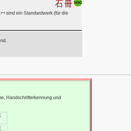
石
冊
h
sind ein Standardwerk (für die
ind.
me, Handschrifterkennung und