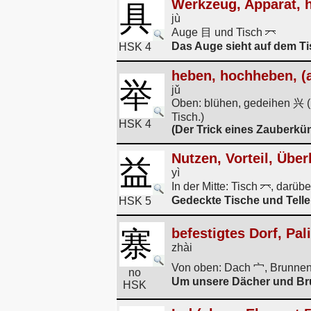
Werkzeug, Apparat, 
具
jù
Auge 目 und Tisch
Das Auge sieht auf dem Ti
HSK 4
heben, hochheben, (
举
jǔ
Oben: blühen, gedeihen 兴 
Tisch.)
HSK 4
(Der Trick eines Zauberkün
Nutzen, Vorteil, Übe
益
yì
In der Mitte: Tisch
, darübe
Gedeckte Tische und Teller
HSK 5
寨
befestigtes Dorf, Pal
zhài
Von oben: Dach 宀, Brunnen
no
Um unsere Dächer und Brun
HSK