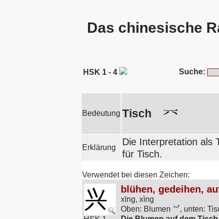
Das chinesische R
Suche:
HSK 1 - 4
Tisch
Bedeutung
Die Interpretation als 
Erklärung
für Tisch.
Verwendet bei diesen Zeichen:
blühen, gedeihen, au
兴
xīng, xìng
Oben: Blumen
, unten: Ti
Die Blumen auf dem Tisch