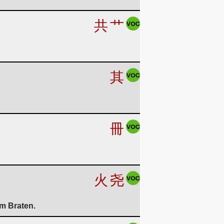
共
艹
其
冊
火
尧
im Braten.