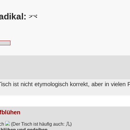
adikal:
Tisch ist nicht etymologisch korrekt, aber in vielen 
fblühen
sch
(Der Tisch ist häufig auch: 几)
 blühen und gedeihen.