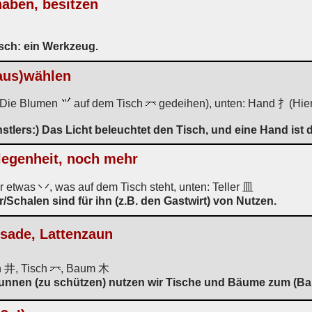
haben, besitzen
sch: ein Werkzeug.
aus)wählen
(Die Blumen
auf dem Tisch
gedeihen), unten: Hand 扌(Hier
stlers:) Das Licht beleuchtet den Tisch, und eine Hand ist
rlegenheit, noch mehr
r etwas 丷, was auf dem Tisch steht, unten: Teller 皿
/Schalen sind für ihn (z.B. den Gastwirt) von Nutzen.
isade, Lattenzaun
 井, Tisch
, Baum 木
nen (zu schützen) nutzen wir Tische und Bäume zum (Bau 