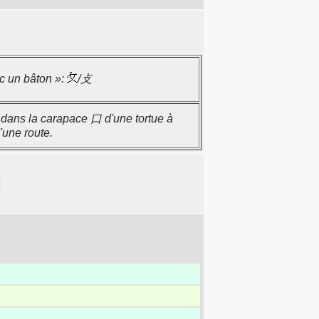
c un bâton »:
/攴
 dans la carapace 口 d'une tortue à
d'une route.