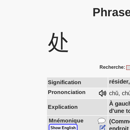
Phrase
处
Recherche:
résider,
Signification
Prononciation
chǔ, ch
À gauch
Explication
d'une t
Mnémonique
(Comme 
endroit
Show English