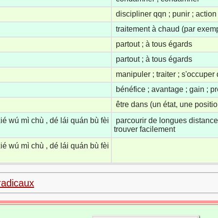
discipliner qqn ; punir ; action 
traitement à chaud (par exem
partout ; à tous égards
partout ; à tous égards
manipuler ; traiter ; s'occuper d
bénéfice ; avantage ; gain ; p
être dans (un état, une positi
xié wú mì chù , dé lái quán bù fèi
parcourir de longues distance
trouver facilement
xié wú mì chù , dé lái quán bù fèi
radicaux