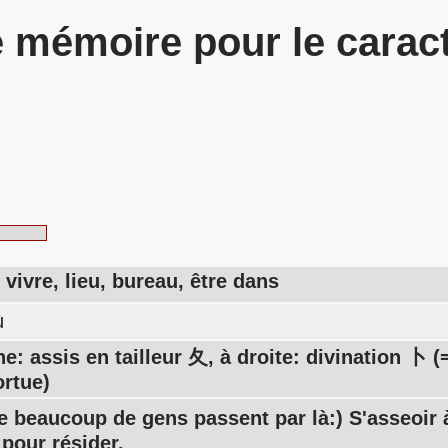
 mémoire pour le carac
 vivre, lieu, bureau, être dans
ù
e: assis en tailleur 夂, à droite: divination 卜 
ortue)
beaucoup de gens passent par là:) S'asseoir 
 pour résider.