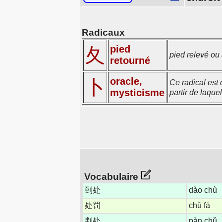
Radicaux
pied
夂
pied relevé ou
retourné
oracle,
卜
Ce radical est
mysticisme
partir de laquel
Vocabulaire
到处
dào chù
处罚
chǔ fá
判处
pàn chǔ