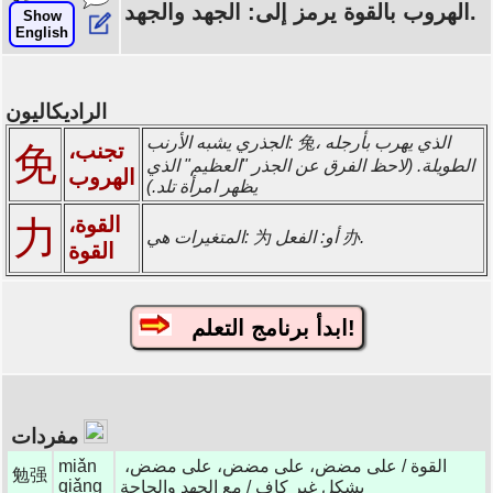
الهروب بالقوة يرمز إلى: الجهد والجهد.
Show
English
الراديكاليون
الجذري يشبه الأرنب: 兔، الذي يهرب بأرجله
تجنب،
免
الطويلة. (لاحظ الفرق عن الجذر "العظيم" الذي
الهروب
يظهر امرأة تلد.)
القوة،
力
المتغيرات هي: 为 أو: الفعل 办.
القوة
ابدأ برنامج التعلم!
مفردات
القوة / على مضض، على مضض، على مضض،
miǎn
勉强
qiǎng
بشكل غير كاف / مع الجهد والحاجة