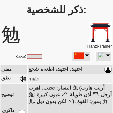
ذكر للشخصية:
勉
Hanzi-Trainer
يبحث:
اجتهد، اجتهد، اطغى، شجع
معنى
نطق
miǎn
اليسار: تجنب، اهرب 免 (أرنب هارب
兔: أذن طويلة ⺈، عيون كبيرة 罒، أرجل
توضيح
儿، لكن بدون ذيل 丶)، يمين: القوة 力
ذاكري