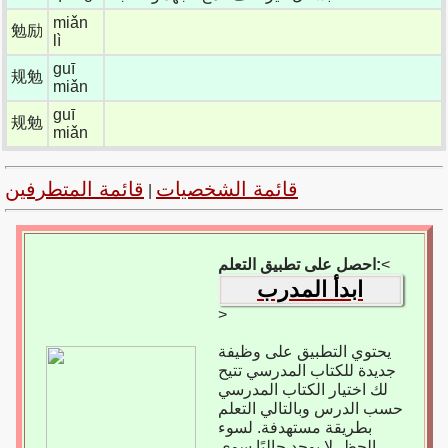
miǎn
勉励
lì
guī
规勉
miǎn
guī
规勉
miǎn
قائمة الشخصيات
قائمة المتطرفين
|
<
احصل على تطبيق التعلم:
ابدأ المدرب
>
يحتوي التطبيق على وظيفة
جديدة للكتاب المدرسي تتيح
لك اختيار الكتاب المدرسي
حسب الدرس وبالتالي التعلم
بطريقة مستهدفة. لسوء
الحظ، لا يوجد حاليًا سوى