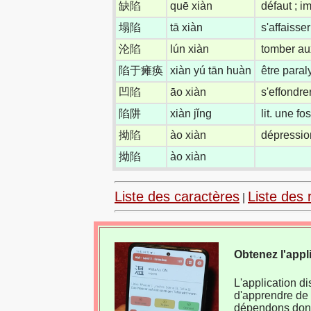
缺陷
quē xiàn
défaut ; i
塌陷
tā xiàn
s'affaisser
沦陷
lún xiàn
tomber au
陷于瘫痪
xiàn yú tān huàn
être paraly
凹陷
āo xiàn
s'effondre
陷阱
xiàn jǐng
lit. une f
拗陷
ào xiàn
dépressio
拗陷
ào xiàn
Liste des caractères
Liste des 
|
Obtenez l'appl
L'application d
d'apprendre de 
dépendons donc