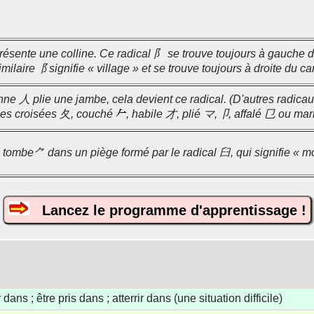
résente une colline. Ce radical 阝 se trouve toujours à gauche du
milaire⻏ signifie « village » et se trouve toujours à droite du ca
nne 人 plie une jambe, cela devient ce radical. (D'autres radica
bes croisées 夂, couché
, habile 才, plié マ,卩, affalé 㔾 ou mar
ombe⺈ dans un piège formé par le radical 臼, qui signifie « mor
Lancez le programme d'apprentissage !
dans ; être pris dans ; atterrir dans (une situation difficile)