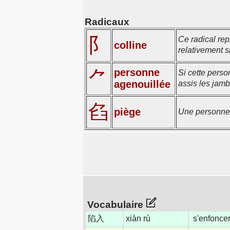
Radicaux
阝
Ce radical rep
colline
relativement si
personne
⺈
Si cette perso
agenouillée
assis les jam
臽
piège
Une personne t
Vocabulaire
陷入
xiàn rù
s'enfoncer 