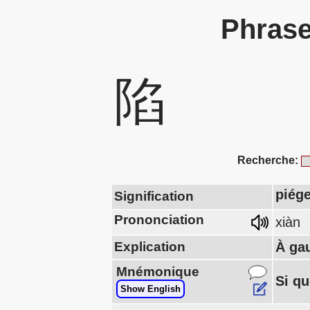
Phrase
陷
Recherche:
piége
Signification
Prononciation
xiàn
Explication
À ga
Mnémonique
Si qu
Show English