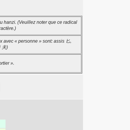
 hanzi. (Veuillez noter que ce radical
ractère.)
ux avec « personne » sont: assis 匕,
i 夫)
tier ».