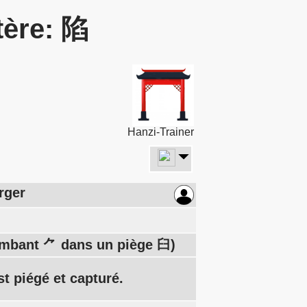
tère: 陷
Hanzi-Trainer
erger
tombant ⺈ dans un piège 臼)
st piégé et capturé.